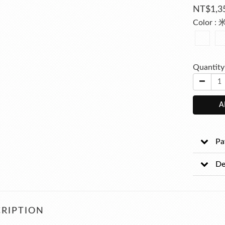
NT$1,3
Color
: 
Quantity
A
Pa
De
RIPTION