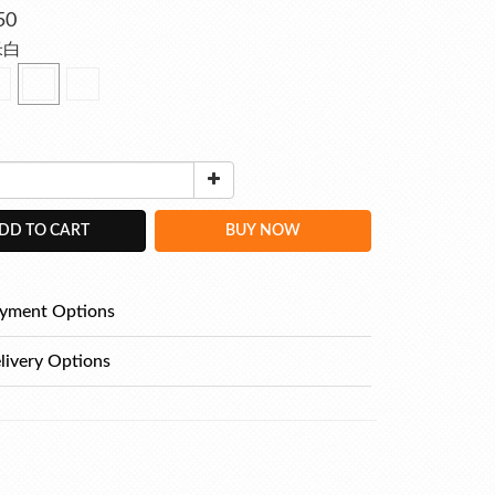
50
米白
DD TO CART
BUY NOW
yment Options
livery Options