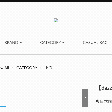
BRAND
CATEGORY
CASUAL BAG
ew All
CATEGORY
上衣
【da
與日本同