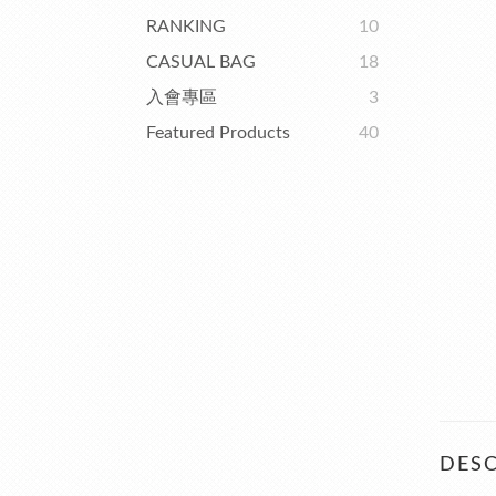
RANKING
10
CASUAL BAG
18
入會專區
3
Featured Products
40
DESC