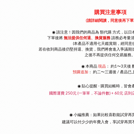
購買注意事項
(請詳細閱讀，同意後再下單
◉ 請注意！因我們的商品為 類代購 方式，以
日
下單後將
無法提供任何退、換貨服務
請
務必考量
(本產品不適用七天鑑賞期，經同意
若在收到商品後仍堅持退、換貨，我們將會進入爭議期
之後不再提供任何交易服務。
◉
本商品
現品
： 約1〜3天後 
預購追加
：
約二〜三週後 / 產品已
◉ 貼心提醒 - 購買結帳時，皆會
國際運費 250元 (一筆單，不論件數) + 60元 店到
◉ 小編推薦：如果比較喜歡能試穿再
建議可以付少少的年費入會，享試穿再買