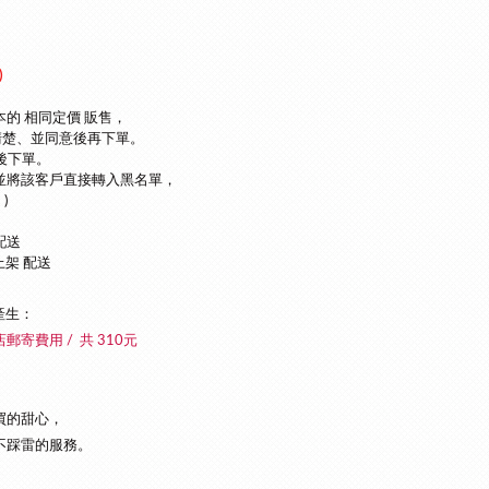
)
本的 相同定價 販售，
清楚、並同意後再下單
。
後下單。
並將該客戶直接轉入黑名單，
)
配送
上架 配送
產生：
店郵寄費用 / 共 310元
買的甜心，
不踩雷的服務。