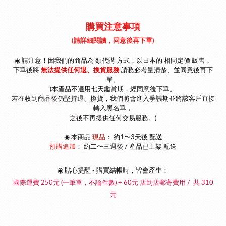
購買注意事項
(請詳細閱讀，同意後再下單)
◉ 請注意！因我們的商品為 類代購 方式，以
日本的 相同定價 販售，
下單後將
無法提供任何退、換貨服務
請
務必考量清楚、並同意後再下
單
。
(本產品不適用七天鑑賞期，經同意後下單。
若在收到商品後仍堅持退、換貨，我們將會進入爭議期並將該客戶直接
轉入黑名單，
之後不再提供任何交易服務。)
◉
本商品
現品
： 約1〜3天後 配送
預購追加
：
約二〜三週後 / 產品已上架 配送
◉ 貼心提醒 - 購買結帳時，皆會產生：
國際運費 250元 (一筆單，不論件數) + 60元 店到店郵寄費用 / 共 310
元