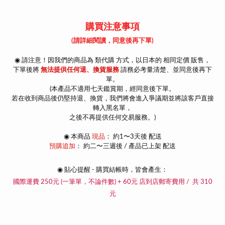
購買注意事項
(請詳細閱讀，同意後再下單)
◉ 請注意！因我們的商品為 類代購 方式，以
日本的 相同定價 販售，
下單後將
無法提供任何退、換貨服務
請
務必考量清楚、並同意後再下
單
。
(本產品不適用七天鑑賞期，經同意後下單。
若在收到商品後仍堅持退、換貨，我們將會進入爭議期並將該客戶直接
轉入黑名單，
之後不再提供任何交易服務。)
◉
本商品
現品
： 約1〜3天後 配送
預購追加
：
約二〜三週後 / 產品已上架 配送
◉ 貼心提醒 - 購買結帳時，皆會產生：
國際運費 250元 (一筆單，不論件數) + 60元 店到店郵寄費用 / 共 310
元