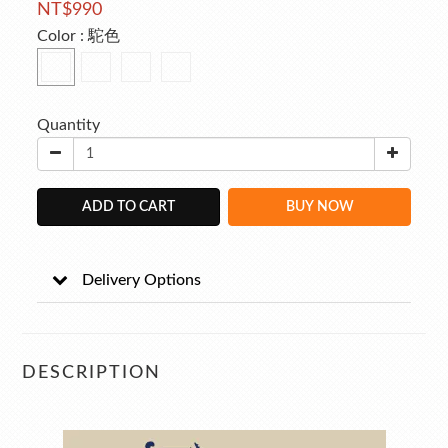
NT$990
Color
: 駝色
Quantity
ADD TO CART
BUY NOW
Delivery Options
DESCRIPTION