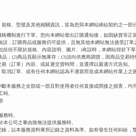
容、規格、型號及其他相關資訊，皆為您與本網站締結契約之一部
及價格機制進行下單。您向本網站發出訂購通知後，如因缺貨等正
認無誤，訂購商品或服務仍可提供，且無其他本網站無法接受訂單
包括但不限於規格、內容說明、圖片、)有誤時，本網站得於下單
購類商品；(2)商品頁顯示無庫存；(3)須向供應商調貨，因商品交
交易（訂單）內容、或延遲交貨時間，並選擇以最適方式告知。
貨、取消訂單、或有任何本網站認為不適當而造成本網站作業上之
、中斷本服務之全部或一部且對使用者任何直接或間接之損害，均
工時。
形
供服務時。
責於本公司之事由致無法提供服務時。
料紀錄，以本服務資料庫所記錄之資料為準。如有發生任何糾紛，