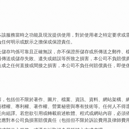
依各該服務當時之功能及現況提供使用，對於使用者之特定要求或
負任何明示或默示之擔保或保證責任。
送及儲存均係可靠且正確無誤，亦不保證所儲存或所傳送之郵件、
料傳送或儲存失敗、遺失或錯誤等所致之損害，本公司不負賠償
所造成之任何直接或間接之損害，本公司不負任何賠償責任，即使
內容，包括但不限於著作、圖片、檔案、資訊、資料、網站架構、
商標權、專利權、著作權、營業秘密與專有技術等。任何人不得
反向組譯。若您欲引用或轉載前述軟體、程式或網站內容，必須
您應對本公司負損害賠償責任（包括但不限於訴訟費用及律師費