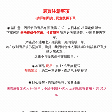
購買注意事項
(請詳細閱讀，同意後再下單)
◉ 請注意！因我們的商品為 類代購 方式，以
日本的 相同定價 販售，
下單後將
無法提供任何退、換貨服務
請
務必考量清楚、並同意後再下
單
。
(本產品不適用七天鑑賞期，經同意後下單。
若在收到商品後仍堅持退、換貨，我們將會進入爭議期並將該客戶直接
轉入黑名單，
之後不再提供任何交易服務。)
◉
本商品
現品
： 約1〜3天後 配送
預購追加
：
約二〜三週後 / 產品已上架 配送
◉ 貼心提醒 - 購買結帳時，皆會產生：
國際運費 250元 (一筆單，不論件數) + 60元 店到店郵寄費用 / 共 310
元