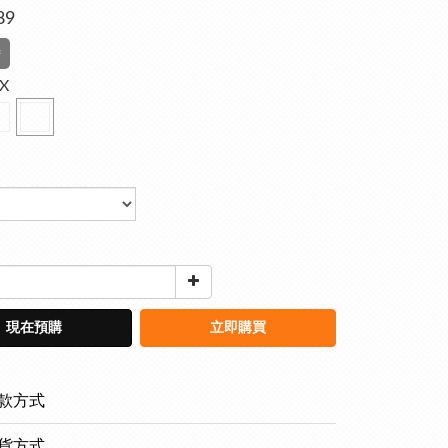
89
待
IX
現在預購
立即購買
款方式
貨方式