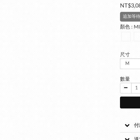
NT$3,0
追加等
顏色
: M
尺寸
數量
付
送