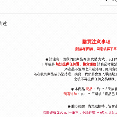
描述
購買注意事項
(請詳細閱讀，同意後再下單
◉ 請注意！因我們的商品為 類代購 方式，以
日
下單後將
無法提供任何退、換貨服務
請
務必考量
(本產品不適用七天鑑賞期，經同意
若在收到商品後仍堅持退、換貨，我們將會進入爭議期
之後不再提供任何交易服務。
◉
本商品
現品
： 約1〜3天後 
預購追加
：
約二〜三週後 / 產品已
◉ 貼心提醒 - 購買結帳時，皆會
國際運費 250元 (一筆單，不論件數) + 60元 店到