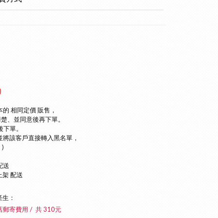
)
本的 相同定價 販售，
清楚、並同意後再下單
。
後下單。
並將該客戶直接轉入黑名單，
)
配送
上架 配送
產生：
店郵寄費用 / 共 310元