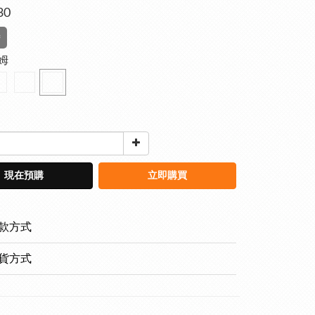
30
待
萊姆
現在預購
立即購買
款方式
貨方式