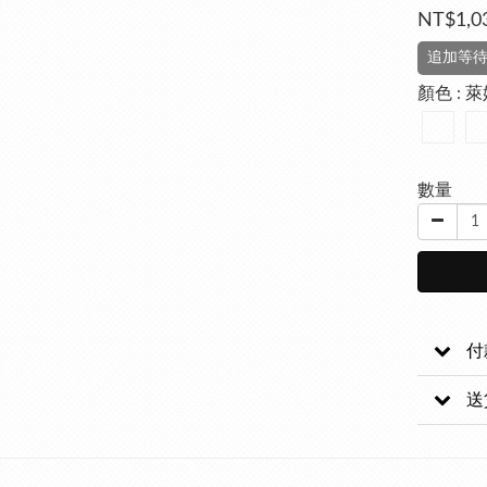
NT$1,0
追加等
顏色
: 
數量
付
送