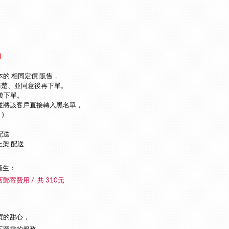
)
本的 相同定價 販售，
清楚、並同意後再下單
。
後下單。
並將該客戶直接轉入黑名單，
)
配送
上架 配送
產生：
店郵寄費用 / 共 310元
買的甜心，