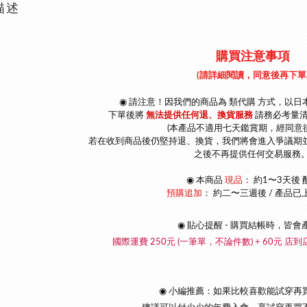
描述
購買注意事項
(請詳細閱讀，同意後再下單
◉ 請注意！因我們的商品為 類代購 方式，以
日
下單後將
無法提供任何退、換貨服務
請
務必考量
(本產品不適用七天鑑賞期，經同意
若在收到商品後仍堅持退、換貨，我們將會進入爭議期
之後不再提供任何交易服務。
◉
本商品
現品
： 約1〜3天後 
預購追加
：
約二〜三週後 / 產品已
◉ 貼心提醒 - 購買結帳時，皆會
國際運費 250元 (一筆單，不論件數) + 60元 店到
◉ 小編推薦：如果比較喜歡能試穿再