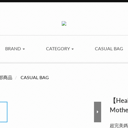
BRAND
CATEGORY
CASUAL BAG
部商品
CASUAL BAG
【Heal
Mothe
超完美媽