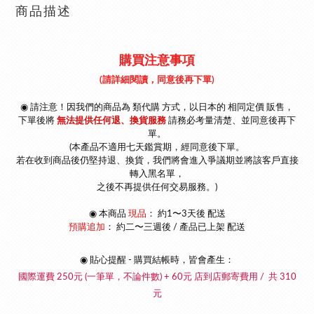
商品描述
購買注意事項
(請詳細閱讀，同意後再下單)
◉ 請注意！因我們的商品為 類代購 方式，以
日本的 相同定價 販售，
下單後將
無法提供任何退、換貨服務
請
務必考量清楚、並同意後再下
單
。
(本產品不適用七天鑑賞期，經同意後下單。
若在收到商品後仍堅持退、換貨，我們將會進入爭議期並將該客戶直接
轉入黑名單，
之後不再提供任何交易服務。)
◉
本商品
現品
： 約1〜3天後 配送
預購追加
：
約二〜三週後 / 產品已上架 配送
◉ 貼心提醒 - 購買結帳時，皆會產生：
國際運費 250元 (一筆單，不論件數) + 60元 店到店郵寄費用 / 共 310
元