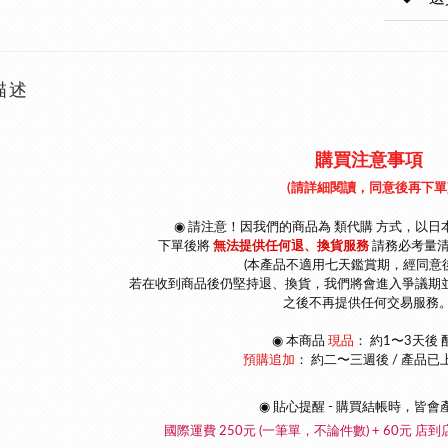
描述
購買注意事項
(請詳細閱讀，同意後再下單
◉ 請注意！因我們的商品為 類代購 方式，以
日
下單後將
無法提供任何退、換貨服務
請
務必考量
(本產品不適用七天鑑賞期，經同意
若在收到商品後仍堅持退、換貨，我們將會進入爭議期
之後不再提供任何交易服務。
◉
本商品
現品
： 約1〜3天後 
預購追加
：
約二〜三週後 / 產品已
◉ 貼心提醒 - 購買結帳時，皆會
國際運費 250元 (一筆單，不論件數) + 60元 店到