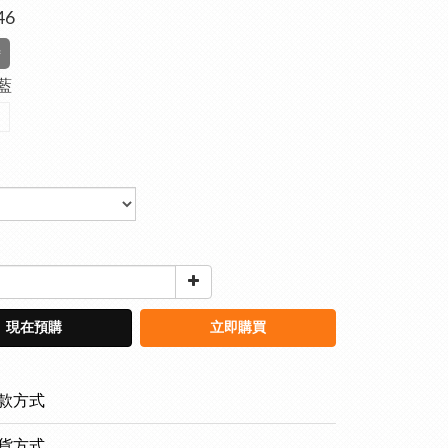
46
待
深藍
現在預購
立即購買
款方式
貨方式