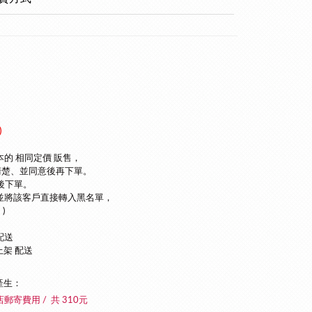
)
本的 相同定價 販售，
清楚、並同意後再下單
。
後下單。
並將該客戶直接轉入黑名單，
)
配送
上架 配送
產生：
店郵寄費用 / 共 310元