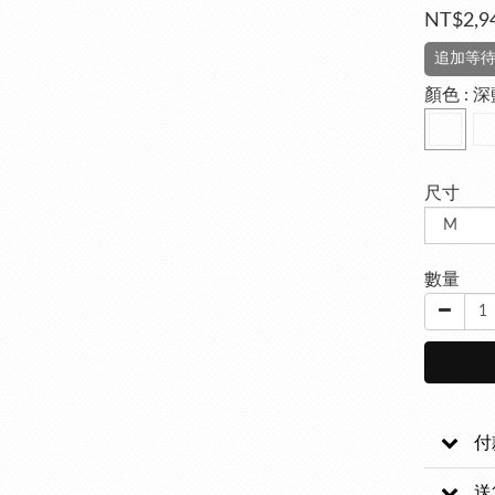
NT$2,9
追加等
顏色
: 
尺寸
數量
付
送