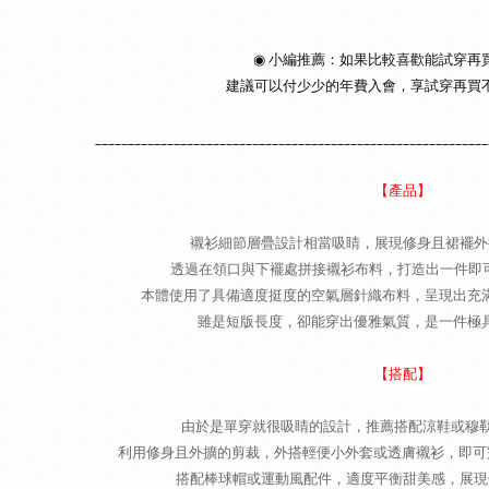
◉ 小編推薦：如果比較喜歡能試穿再
建議可以付少少的年費入會，享試穿再買
____________________________________________________________
【產品】
襯衫細節層疊設計相當吸睛，展現修身且裙襬外
透過在領口與下襬處拼接襯衫布料，打造出一件即
本體使用了具備適度挺度的空氣層針織布料，呈現出充
雖是短版長度，卻能穿出優雅氣質，是一件極
【搭配】
由於是單穿就很吸睛的設計，推薦搭配涼鞋或穆
利用修身且外擴的剪裁，外搭輕便小外套或透膚襯衫，即可
搭配棒球帽或運動風配件，適度平衡甜美感，展現